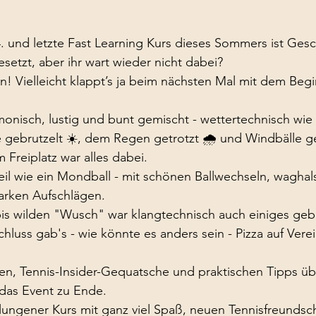
. und letzte Fast Learning Kurs dieses Sommers ist Ges
esetzt, aber ihr wart wieder nicht dabei? 
! Vielleicht klappt’s ja beim nächsten Mal mit dem Begi
onisch, lustig und bunt gemischt - wettertechnisch wie
gebrutzelt ☀️, dem Regen getrotzt 🌧️ und Windbälle gej
 Freiplatz war alles dabei.
eil wie ein Mondball - mit schönen Ballwechseln, waghal
arken Aufschlägen.
bis wilden "Wusch" war klangtechnisch auch einiges ge
uss gab's - wie könnte es anders sein - Pizza auf Vere
n, Tennis-Insider-Gequatsche und praktischen Tipps übe
 das Event zu Ende.
lungener Kurs mit ganz viel Spaß, neuen Tennisfreundsc