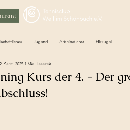
Tennisclub
aurant
Weil im Schönbuch e.V.
lschaftliches
Jugend
Arbeitsdienst
Filzkugel
2. Sept. 2025
1 Min. Lesezeit
ning Kurs der 4. - Der g
schluss!