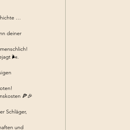
chichte … 
nn deiner 
 menschlich! 
agt 🌬️.
sigen 
boten!
inskosten 🍕🎉 
r Schläger, 
haften und 