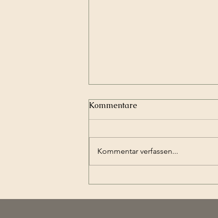
Kommentare
Kommentar verfassen...
Abschluss des 3. Fast
Learning Tennis Kurses
beim TCW