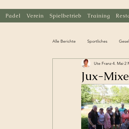
Padel
Verein
Spielbetrieb
Training
Rest
Alle Berichte
Sportliches
Gesel
Ute Franz
4. Mai
2 
Jux-Mixe