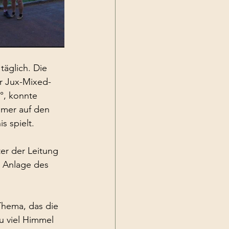
täglich. Die
er Jux-Mixed-
°, konnte
hmer auf den
s spielt.
ter der Leitung
r Anlage des
 Thema, das die
zu viel Himmel