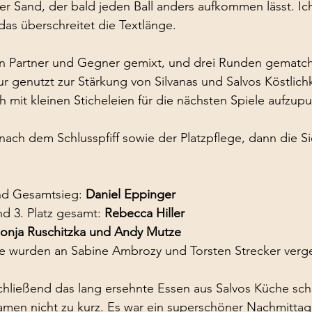
er Sand, der bald jeden Ball anders aufkommen lässt. Ic
as überschreitet die Textlänge.
n Partner und Gegner gemixt, und drei Runden gematch
ur genutzt zur Stärkung von Silvanas und Salvos Köstlich
 mit kleinen Sticheleien für die nächsten Spiele aufzup
ach dem Schlusspfiff sowie der Platzpflege, dann die S
nd Gesamtsieg: 
Daniel Eppinger
d 3. Platz gesamt: 
Rebecca Hiller
onja Ruschitzka und Andy Mutze
se wurden an Sabine Ambrozy und Torsten Strecker verg
nschließend das lang ersehnte Essen aus Salvos Küche s
amen nicht zu kurz. Es war ein superschöner Nachmittag