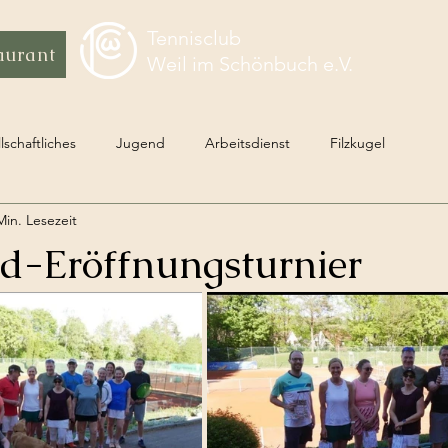
Tennisclub
aurant
Weil im Schönbuch e.V.
lschaftliches
Jugend
Arbeitsdienst
Filzkugel
Min. Lesezeit
d-Eröffnungsturnier