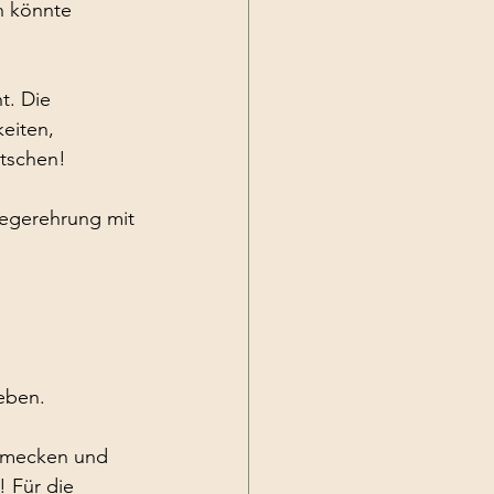
h könnte
t. Die
keiten,
utschen!
iegerehrung mit
eben.
chmecken und
! Für die