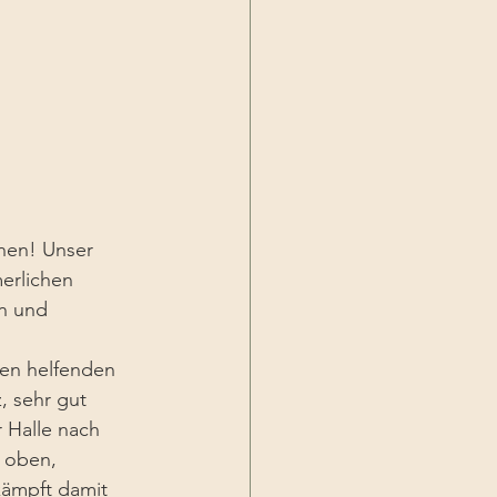
nen! Unser 
erlichen 
n und 
len helfenden 
, sehr gut 
 Halle nach 
h oben, 
kämpft damit 