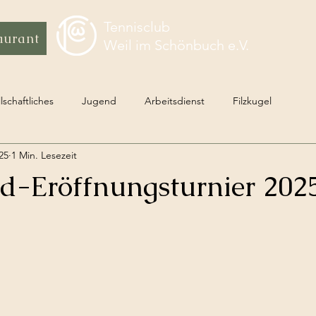
Tennisclub
aurant
Weil im Schönbuch e.V.
lschaftliches
Jugend
Arbeitsdienst
Filzkugel
25
1 Min. Lesezeit
d-Eröffnungsturnier 202