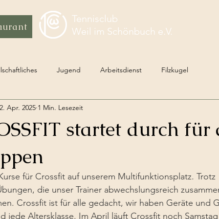
Tennisclub
aurant
Weil im Schönbuch e.V.
lschaftliches
Jugend
Arbeitsdienst
Filzkugel
2. Apr. 2025
1 Min. Lesezeit
SFIT startet durch für a
uppen
Kurse für Crossfit auf unserem Multifunktionsplatz. Trotz 
bungen, die unser Trainer abwechslungsreich zusammens
en. Crossfit ist für alle gedacht, wir haben Geräte und G
d jede Altersklasse. Im April läuft Crossfit noch Samstag