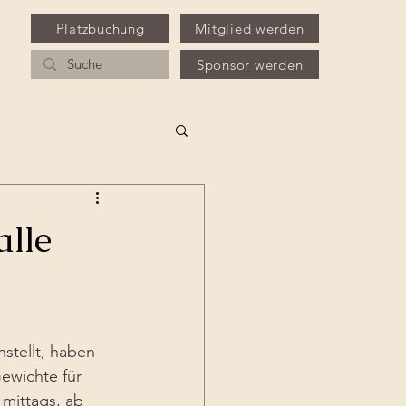
Platzbuchung
Mitglied werden
Sponsor werden
lle
tellt, haben 
ewichte für 
 mittags, ab 