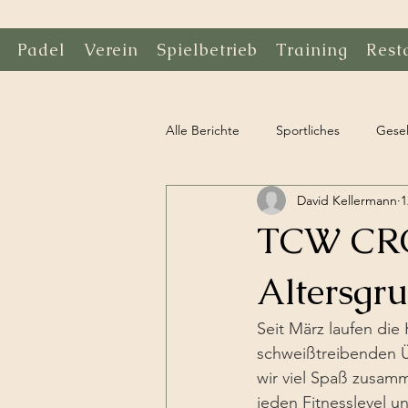
Padel
Verein
Spielbetrieb
Training
Rest
Alle Berichte
Sportliches
Gesel
David Kellermann
1
TCW CROS
Altersgr
Seit März laufen die 
schweißtreibenden Ü
wir viel Spaß zusamm
jeden Fitnesslevel un