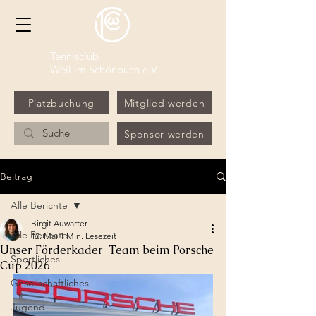
Tennisclub
Weil im Schönbuch e.V.
Platzbuchung
Mitglied werden
Sponsor werden
Beitrag
Alle Berichte
Birgit Auwärter
Alle Berichte
12. Mai
1 Min. Lesezeit
Unser Förderkader-Team beim Porsche
Sportliches
Cup 2026
Gesellschaftliches
Jugend