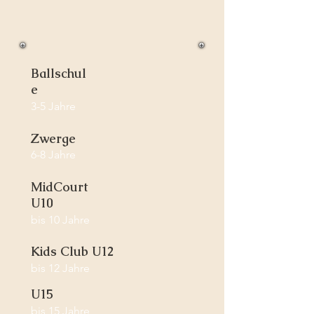
Ballschul
e
3-5 Jahre
Zwerge
6-8 Jahre
MidCourt
U10
bis 10 Jahre
Kids Club U12
bis 12 Jahre
U15
bis 15 Jahre