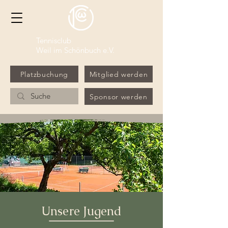
Tennisclub
Weil im Schönbuch e.V.
Platzbuchung
Mitglied werden
Sponsor werden
Unsere Jugend