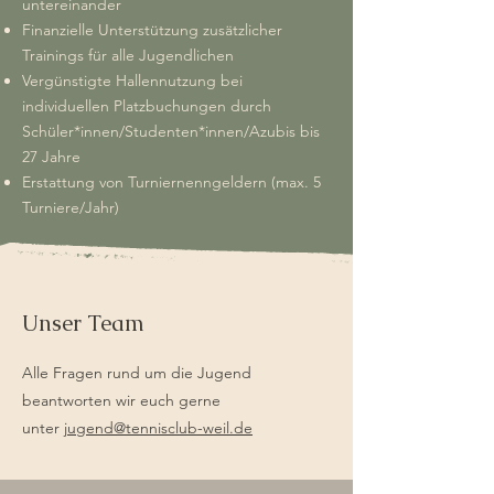
untereinander
Finanzielle Unterstützung zusätzlicher
Trainings für alle Jugendlichen
Vergünstigte Hallennutzung bei
individuellen Platzbuchungen durch
Schüler*innen/Studenten*innen/Azubis bis
27 Jahre
Erstattung von Turniernenngeldern (max. 5
Turniere/Jahr)
Unser Team
Alle Fragen rund um die Jugend
beantworten wir euch gerne
unter
jugend@tennisclub-weil.de