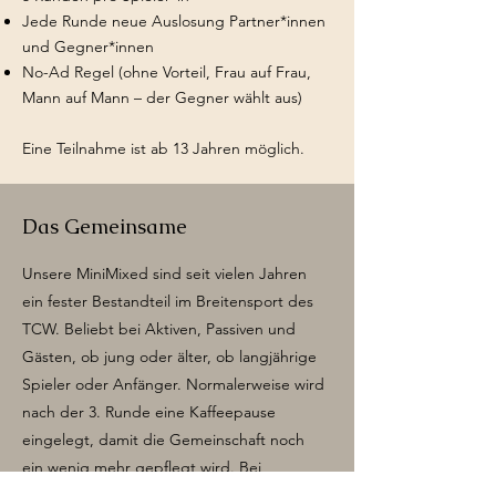
Jede Runde neue Auslosung Partner*innen
und Gegner*innen
No-Ad Regel (ohne Vorteil, Frau auf Frau,
Mann auf Mann – der Gegner wählt aus)
Eine Teilnahme ist ab 13 Jahren möglich.
Das Gemeinsame
Unsere MiniMixed sind seit vielen Jahren
ein fester Bestandteil im Breitensport des
TCW. Beliebt bei Aktiven, Passiven und
Gästen, ob jung oder älter, ob langjährige
Spieler oder Anfänger. Normalerweise wird
nach der 3. Runde eine Kaffeepause
eingelegt, damit die Gemeinschaft noch
ein wenig mehr gepflegt wird. Bei
mitgebrachten Kuchen, Keksen,