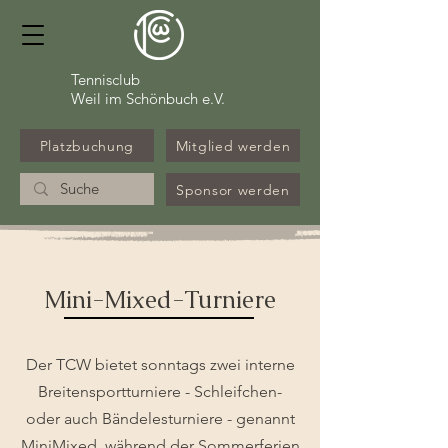
Tennisclub
Weil im Schönbuch e.V.
Platzbuchung
Mitglied werden
Sponsor werden
Mini-Mixed-Turniere
Der TCW bietet sonntags zwei interne
Breitensportturniere - Schleifchen-
oder auch Bändelesturniere - genannt
MiniMixed, während der Sommerferien