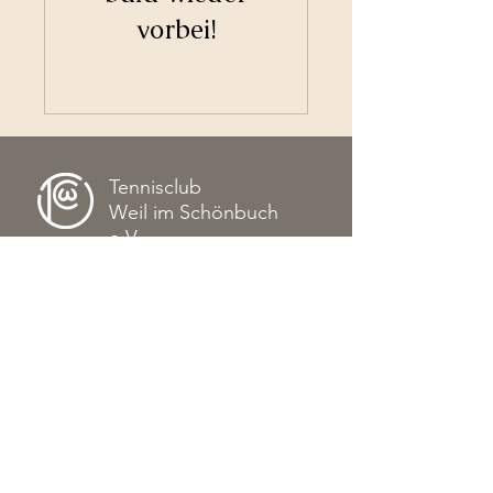
vorbei!
Tennisclub
Weil im Schönbuch
e.V.
Kontakt
Tübinger Str. 82
71093 Weil im Schönbuch
verwaltung@tennisclub-weil.de
Impressum
Datenschutz