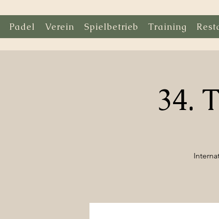
Padel
Verein
Spielbetrieb
Training
Rest
34. 
Interna