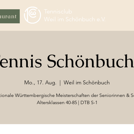
Tennisclub
aurant
Weil im Schönbuch e.V.
Tennis Schönbuc
Mo., 17. Aug.
  |  
Weil im Schönbuch
tionale Württembergische Meisterschaften der Seniorinnen & 
Altersklassen 40-85 | DTB S-1​