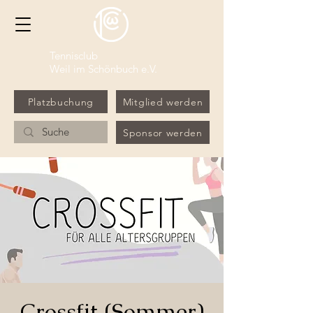
Tennisclub
Weil im Schönbuch e.V.
Platzbuchung
Mitglied werden
Sponsor werden
Crossfit (Sommer)