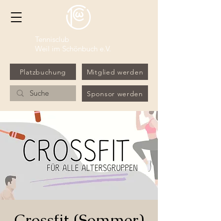
Tennisclub
Weil im Schönbuch e.V.
Platzbuchung
Mitglied werden
Sponsor werden
Crossfit (Sommer)