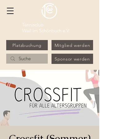
Tennisclub
Weil im Schönbuch e.V.
Platzbuchung
Mitglied werden
Sponsor werden
Crossfit (Sommer)