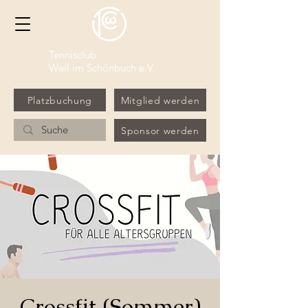
Tennisclub
Weil im Schönbuch e.V.
Platzbuchung
Mitglied werden
Sponsor werden
Crossfit (Sommer)