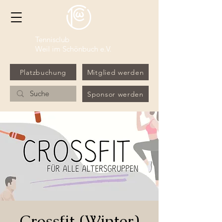
Tennisclub
Weil im Schönbuch e.V.
Platzbuchung
Mitglied werden
Sponsor werden
Crossfit (Winter)