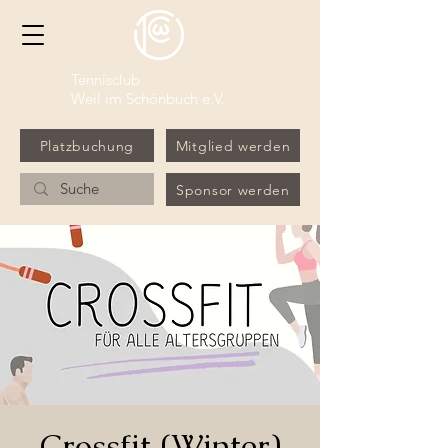
Tennisclub
Weil im Schönbuch e.V.
Platzbuchung
Mitglied werden
Sponsor werden
Crossfit (Winter)