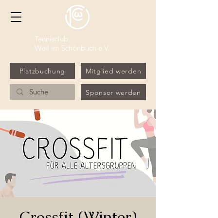
Tennisclub
Weil im Schönbuch e.V.
Platzbuchung
Mitglied werden
Sponsor werden
Crossfit (Winter)