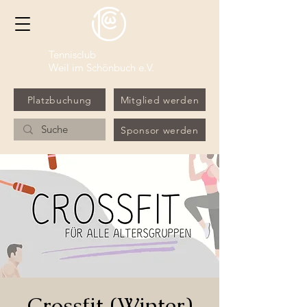
Tennisclub
Weil im Schönbuch e.V.
Platzbuchung
Mitglied werden
Sponsor werden
Crossfit (Winter)