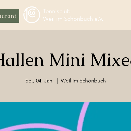
Tennisclub
aurant
Weil im Schönbuch e.V.
allen Mini Mix
So., 04. Jan.
  |  
Weil im Schönbuch