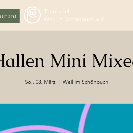
Tennisclub
aurant
Weil im Schönbuch e.V.
allen Mini Mix
So., 08. März
  |  
Weil im Schönbuch