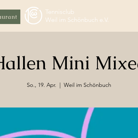
Tennisclub
aurant
Weil im Schönbuch e.V.
allen Mini Mix
So., 19. Apr.
  |  
Weil im Schönbuch