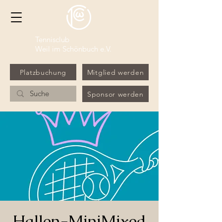
Tennisclub
Weil im Schönbuch e.V.
Platzbuchung
Mitglied werden
Sponsor werden
Hallen-MiniMixed