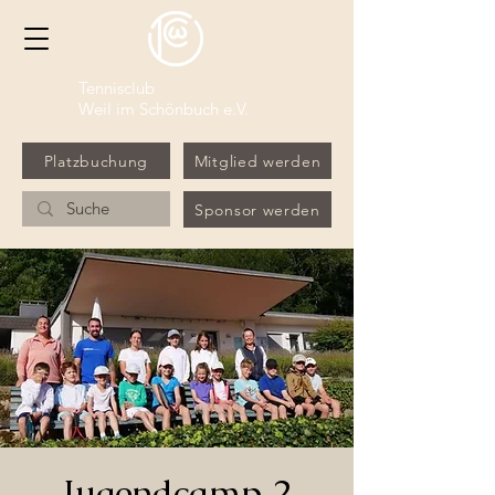
Tennisclub
Weil im Schönbuch e.V.
Platzbuchung
Mitglied werden
Sponsor werden
Jugendcamp 2