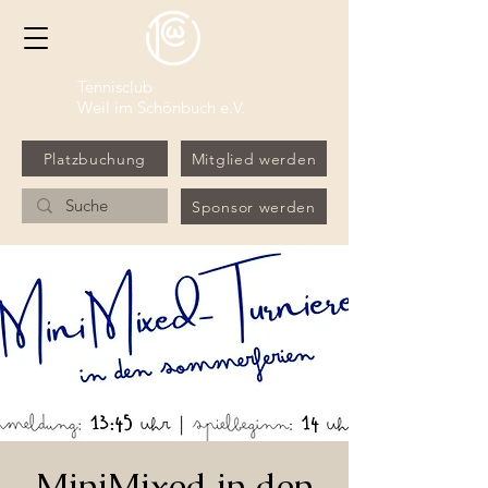
Tennisclub
Weil im Schönbuch e.V.
Platzbuchung
Mitglied werden
Sponsor werden
MiniMixed in den