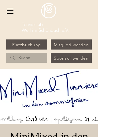
Tennisclub
Weil im Schönbuch e.V.
Platzbuchung
Mitglied werden
Sponsor werden
MiniMixed in den