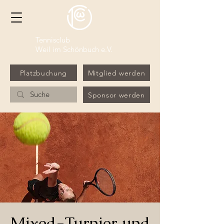
Tennisclub
Weil im Schönbuch e.V.
Platzbuchung
Mitglied werden
Sponsor werden
Mixed-Turnier und