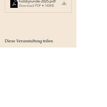
hobbyrunde-2025
.pdf
Download PDF • 145KB
Diese Veranstaltung teilen
Tennisclub
Weil im Schönbuch
e.V.
Kontakt