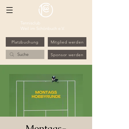
Tennisclub
Weil im Schönbuch e.V.
Platzbuchung
Mitglied werden
Sponsor werden
Montags-