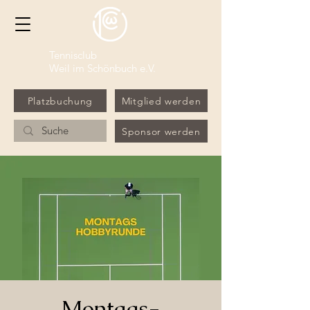
Tennisclub
Weil im Schönbuch e.V.
Platzbuchung
Mitglied werden
Sponsor werden
Montags-