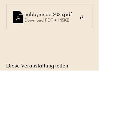
hobbyrunde-2025
.pdf
Download PDF • 145KB
Diese Veranstaltung teilen
Tennisclub
Weil im Schönbuch
e.V.