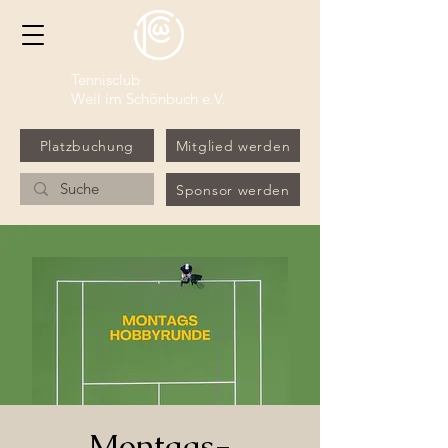
Tennisclub
Weil im Schönbuch e.V.
Platzbuchung
Mitglied werden
Sponsor werden
Montags-