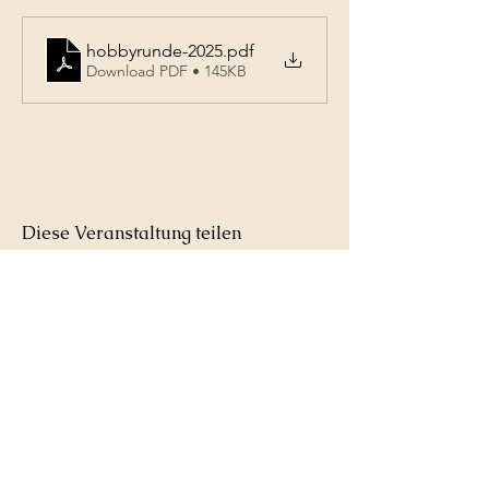
hobbyrunde-2025
.pdf
Download PDF • 145KB
Diese Veranstaltung teilen
Tennisclub
Weil im Schönbuch
e.V.