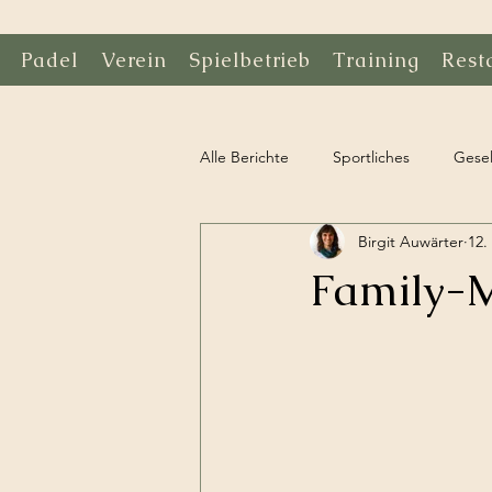
Padel
Verein
Spielbetrieb
Training
Rest
Alle Berichte
Sportliches
Gesel
Birgit Auwärter
12.
Family-M