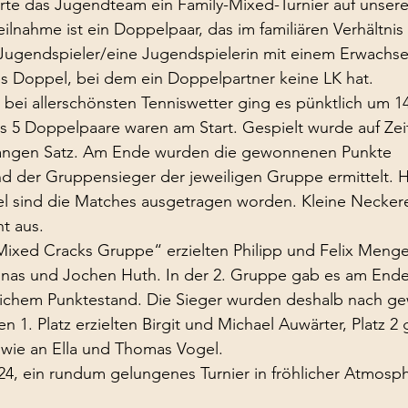
rte das Jugendteam ein Family-Mixed-Turnier auf unsere
ilnahme ist ein Doppelpaar, das im familiären Verhältnis
 Jugendspieler/eine Jugendspielerin mit einem Erwachse
s Doppel, bei dem ein Doppelpartner keine LK hat.
bei allerschönsten Tenniswetter ging es pünktlich um 14
s 5 Doppelpaare waren am Start. Gespielt wurde auf Zei
langen Satz. Am Ende wurden die gewonnenen Punkte 
 der Gruppensieger der jeweiligen Gruppe ermittelt. 
iel sind die Matches ausgetragen worden. Kleine Necke
ht aus.
„Mixed Cracks Gruppe“ erzielten Philipp und Felix Meng
Jonas und Jochen Huth. In der 2. Gruppe gab es am Ende
ichem Punktestand. Die Sieger wurden deshalb nach g
n 1. Platz erzielten Birgit und Michael Auwärter, Platz 2
owie an Ella und Thomas Vogel.
24, ein rundum gelungenes Turnier in fröhlicher Atmosph