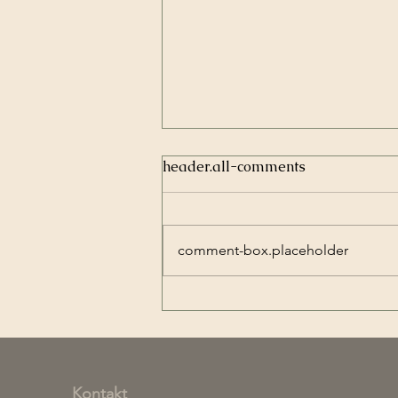
header.all-comments
comment-box.placeholder
Unser Förderkader-Team
beim Porsche Cup 2026
Kontakt