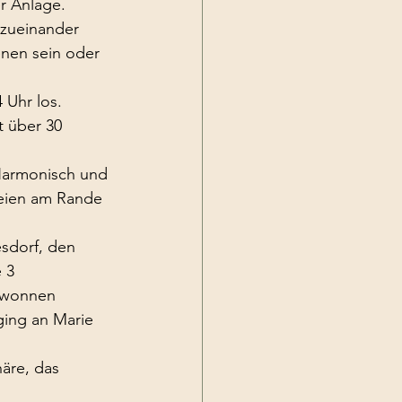
r Anlage.
 zueinander
nen sein oder 
 Uhr los.
t über 30 
Harmonisch und 
reien am Rande 
esdorf, den
 3 
ewonnen 
 ging an Marie 
äre, das 