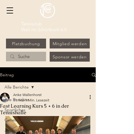
Tennisclub
Weil im Schönbuch e.V.
Platzbuchung
Mitglied werden
Sponsor werden
Beitrag
Alle Berichte
Anke Wallenhorst
Alle Berichte
11. Mai
1 Min. Lesezeit
Fast Learning Kurs 5 + 6 in der
Sportliches
Tennishalle
Gesellschaftliches
Jugend