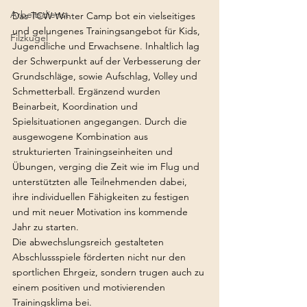
Arbeitsdienst
Das TCW Winter Camp bot ein vielseitiges 
und gelungenes Trainingsangebot für Kids,
Filzkugel
Jugendliche und Erwachsene. Inhaltlich lag 
der Schwerpunkt auf der Verbesserung der 
Grundschläge, sowie Aufschlag, Volley und 
Schmetterball. Ergänzend wurden 
Beinarbeit, Koordination und 
Spielsituationen angegangen. Durch die 
ausgewogene Kombination aus 
strukturierten Trainingseinheiten und 
Übungen, verging die Zeit wie im Flug und 
unterstützten alle Teilnehmenden dabei, 
ihre individuellen Fähigkeiten zu festigen 
und mit neuer Motivation ins kommende 
Jahr zu starten.
Die abwechslungsreich gestalteten 
Abschlussspiele förderten nicht nur den 
sportlichen Ehrgeiz, sondern trugen auch zu 
einem positiven und motivierenden 
Trainingsklima bei.