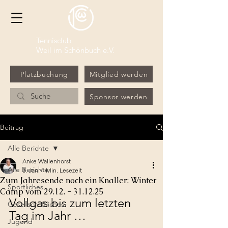
Tennisclub
Weil im Schönbuch e.V.
Platzbuchung
Mitglied werden
Sponsor werden
Beitrag
Alle Berichte
Anke Wallenhorst
Alle Berichte
3. Jan.
1 Min. Lesezeit
Zum Jahresende noch ein Knaller: Winter
Sportliches
Camp vom 29.12. - 31.12.25
Vollgas bis zum letzten 
Gesellschaftliches
Tag im Jahr …
Jugend