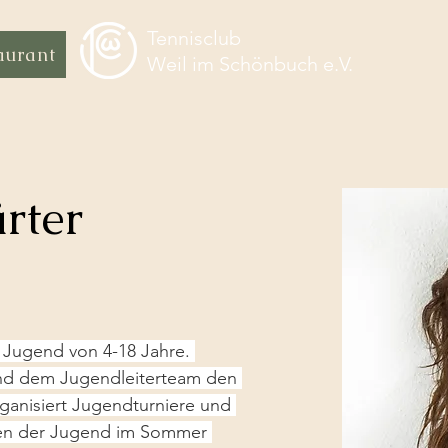
Tennisclub
aurant
Weil im Schönbuch e.V.
rter
 Jugend von 4-18 Jahre. 
und dem Jugendleiterteam den 
rganisiert Jugendturniere und 
gen der Jugend im Sommer 