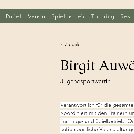
Padel
Verein
Spielbetrieb
Training
Rest
< Zurück
Birgit Auwä
Jugendsportwartin
Verantwortlich für die gesamte
Koordiniert mit den Trainern 
Trainings- und Spielbetrieb. O
außersportliche Veranstaltun