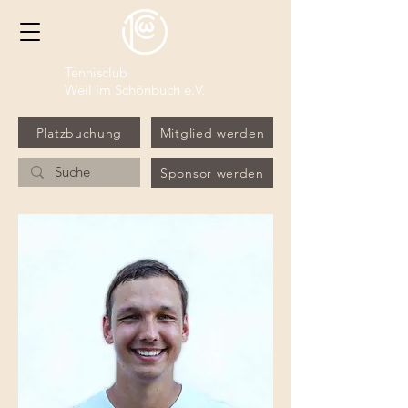
Tennisclub
Weil im Schönbuch e.V.
Platzbuchung
Mitglied werden
Sponsor werden