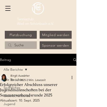
Tennisclub
Weil im Schönbuch e.V.
Platzbuchung
Mitglied werden
Sponsor werden
Beitrag
Alle Berichte
Birgit Auwärter
Alle Berichte
30. Juli 2025
2 Min. Lesezeit
Erfolgreicher Abschluss unserer
Sportliches
Jugendmannschaften bei der
Sommerverbandsrunde 2025
Gesellschaftliches
Aktualisiert:
10. Sept. 2025
Jugend